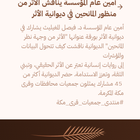
أمين عام المؤسسة يناقش الأثر من
منظور المانحين في ديوانية الأثر
أمين عام المؤسسة د. فيصل المغيليث يشارك في
ديوانية الأثر بورقة عنوانها "الأثر من وجهة نظر
المانحين" الديوانية ناقشت كيف تتحول البيانات
والمؤشرات
‏إلى روايات إنسانية تعبّر عن الأثر الحقيقي، وتبني
الثقة، وتعزز الاستدامة. حضر الديوانية أكثر من
45 مشارك يمثلون جمعيات محافظات وقرى
مكة المكرمة.
‏⁧‫#منتدى_جمعيات_قرى_مكة‬⁩