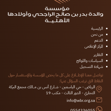
الرئيسية
من نحن
الدعم
المركز الإعلامى
التقارير
السياسات واللوائح
شهادة التسجيل
تواصـل معنـا للإطــــلاع على كل ما يخص المؤسسة وللإستفسار حول
النقاط التي ترغب السؤال عنها:
الرياض - حي الياسمين - شــارع أنس بن مـــالك مجمع البركة
التجاري - الدور الثالث - مكتب 19
info@wbr.org.sa
0554336055